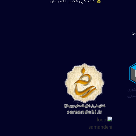
کاغذ کپی مکس کاغذرسان
یی