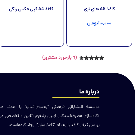
کاغذ A5 های تری
کاغذ A4 کپی مکس رنگی
۱۱۰,۰۰۰
تومان
اطلاعات بیشتر
افزودن به سبد خرید
(
۹
بازخورد مشتری)
۹
امتیازدهی
۴.۵۶
از ۵
در
امتیازدهی
مشتری
درباره ما
موسسه انتشاراتی فرهنگی “به‌سوی‌آفتاب” با هدف 
آگاه‌سازی مصرف‌کنندگان اولین پلتفرم آنلاین و تخصصی د
بررسی کیفی کاغذ را به نام “کاغذرسان” ایجاد کرده‌است.