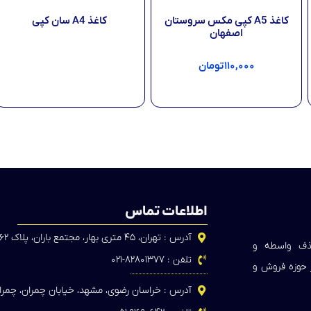
کاغذ A5 کپی مکس سروستان
کاغذ A4 سان کپی
اصفهان
اطلاعات بیشتر
۱۱۰,۰۰۰
تومان
افزودن به سبد خرید
اطلاعات تماس
آدرس : تهران، ۴۵ متری بهار، مجتمع باران، پلاک ۶۲
حذف واسطه و
تلفن : ۸۲۸۰۱۳۷۷-۰۲۱
ر حوزه فروش و
آدرس : خراسان رضوی، مشهد، خیابان چمران، چمران