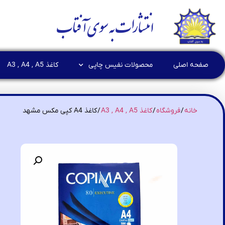
انتشارات به سوی آفتاب
صفحه اصلی
محصولات نفیس چاپی
کاغذ A3 , A4 , A5
خانه
/
فروشگاه
/
کاغذ A3 , A4 , A5
/ کاغذ A4 کپی مکس مشهد