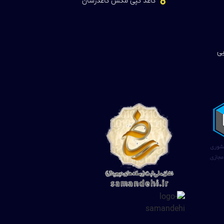
کاغذ کپی مکس کاغذرسان
یی