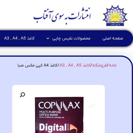
انتشارات به سوی آفتاب
صفحه اصلی
محصولات نفیس چاپی
کاغذ A3 , A4 , A5
خانه
/
فروشگاه
/
کاغذ A3 , A4 , A5
/ کاغذ A4 کپی مکس صبا